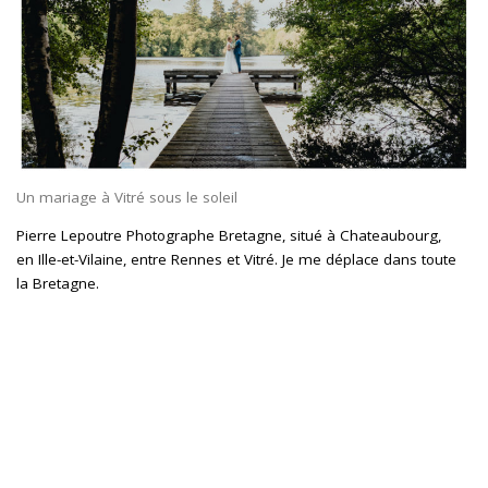
Un mariage à Vitré sous le soleil
Pierre Lepoutre Photographe Bretagne, situé à Chateaubourg,
en Ille-et-Vilaine, entre Rennes et Vitré. Je me déplace dans toute
la Bretagne.
Un mariage à Vitré sous le soleil
Lorsque que les mariés m’ont demandé de les accompagner
Vitré, Chateaubourg, Cornillé, j’ai été ravis !
De Châteaubourg passant par Vitré Pour finir à cornillé, le plus
important pour eux était de faire des photos dans des lieux
connues qui leur rappel de bons souvenir.