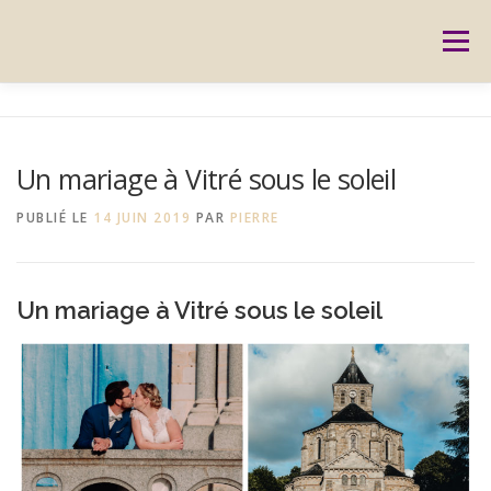
Aller
au
Menu
contenu
ACCUEIL
PRESTATIONS
CARTES CADEAUX
Un mariage à Vitré sous le soleil
RÉSERVATION
GALERIE
BLOG
CONTACT
PUBLIÉ LE
14 JUIN 2019
PAR
PIERRE
REPORTAGES
MON HISTOIRE
Un mariage à Vitré sous le soleil