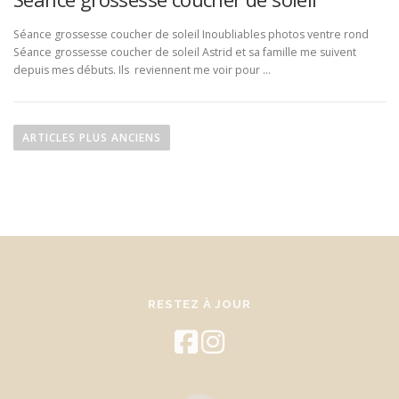
Séance grossesse coucher de soleil Inoubliables photos ventre rond
Séance grossesse coucher de soleil Astrid et sa famille me suivent
depuis mes débuts. Ils reviennent me voir pour …
N
a
ARTICLES PLUS ANCIENS
v
i
g
a
t
i
o
RESTEZ À JOUR
n
d
e
s