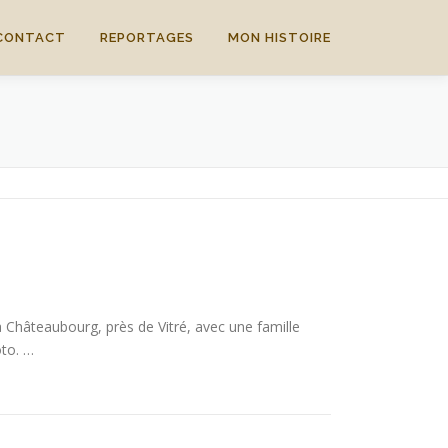
CONTACT
REPORTAGES
MON HISTOIRE
à Châteaubourg, près de Vitré, avec une famille
oto. …