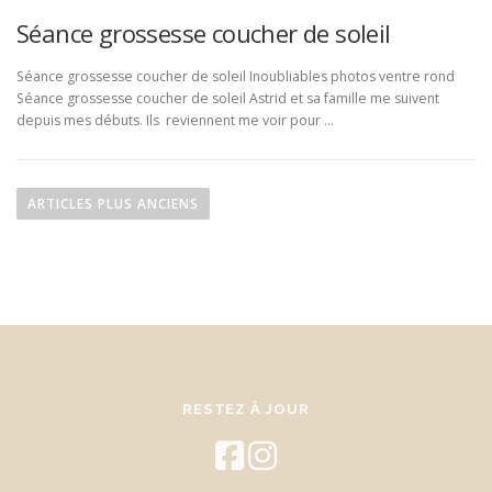
Séance grossesse coucher de soleil
Séance grossesse coucher de soleil Inoubliables photos ventre rond
Séance grossesse coucher de soleil Astrid et sa famille me suivent
depuis mes débuts. Ils reviennent me voir pour …
N
a
ARTICLES PLUS ANCIENS
v
i
g
a
t
i
o
RESTEZ À JOUR
n
d
e