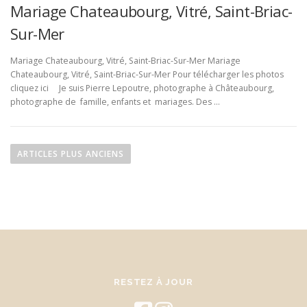
Mariage Chateaubourg, Vitré, Saint-Briac-
Sur-Mer
Mariage Chateaubourg, Vitré, Saint-Briac-Sur-Mer Mariage
Chateaubourg, Vitré, Saint-Briac-Sur-Mer Pour télécharger les photos
cliquez ici Je suis Pierre Lepoutre, photographe à Châteaubourg,
photographe de famille, enfants et mariages. Des …
N
a
ARTICLES PLUS ANCIENS
v
i
g
a
t
i
o
RESTEZ À JOUR
n