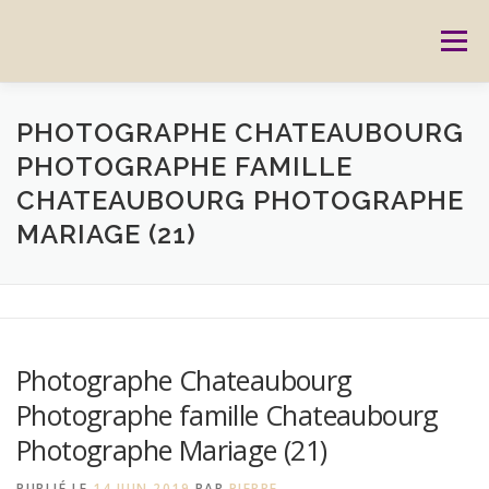
Aller
au
Menu
contenu
ACCUEIL
PRESTATIONS
CARTES CADEAUX
PHOTOGRAPHE CHATEAUBOURG
PHOTOGRAPHE FAMILLE
CHATEAUBOURG PHOTOGRAPHE
RÉSERVATION
GALERIE
BLOG
CONTACT
MARIAGE (21)
REPORTAGES
MON HISTOIRE
Photographe Chateaubourg
Photographe famille Chateaubourg
Photographe Mariage (21)
PUBLIÉ LE
14 JUIN 2019
PAR
PIERRE