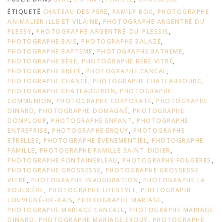
ÉTIQUETÉ
CHATEAU DES PERE
,
FAMILY BOX
,
PHOTOGRAPHE
ANIMALIER ILLE ET VILAINE
,
PHOTOGRAPHE ARGENTRÉ DU
PLESSY
,
PHOTOGRAPHE ARGENTRÉ-DU-PLESSIS
,
PHOTOGRAPHE BAIS
,
PHOTOGRAPHE BALAZÉ
,
PHOTOGRAPHE BAPTEME
,
PHOTOGRAPHE BATHEME
,
PHOTOGRAPHE BÉBÉ
,
PHOTOGRAPHE BÉBÉ VITRÉ
,
PHOTOGRAPHE BRÉCÉ
,
PHOTOGRAPHE CANCAL
,
PHOTOGRAPHE CHANCÉ
,
PHOTOGRAPHE CHATEAUBOURG
,
PHOTOGRAPHE CHATEAUGIRON
,
PHOTOGRAPHE
COMMUNION
,
PHOTOGRAPHE CORPORATE
,
PHOTOGRAPHE
DINARD
,
PHOTOGRAPHE DOMAGNÉ
,
PHOTOGRAPHE
DOMPLOUP
,
PHOTOGRAPHE ENFANT
,
PHOTOGRAPHE
ENTREPRISE
,
PHOTOGRAPHE ERQUY
,
PHOTOGRAPHE
ETRELLES
,
PHOTOGRAPHE ÉVÉNEMENTIEL
,
PHOTOGRAPHE
FAMILLE
,
PHOTOGRAPHE FAMILLE SAINT-DIDIER
,
PHOTOGRAPHE FONTAINEBLEAU
,
PHOTOGRAPHE FOUGERES
,
PHOTOGRAPHE GROSSESSE
,
PHOTOGRAPHE GROSSESSE
VITRÉ
,
PHOTOGRAPHE INAUGURATION
,
PHOTOGRAPHE LA
BOUËXIÈRE
,
PHOTOGRAPHE LIFESTYLE
,
PHOTOGRAPHE
LOUVIGNÉ-DE-BAIS
,
PHOTOGRAPHE MARIAGE
,
PHOTOGRAPHE MARIAGE CANCALE
,
PHOTOGRAPHE MARIAGE
DINARD
,
PHOTOGRAPHE MARIAGE ERQUY
,
PHOTOGRAPHE