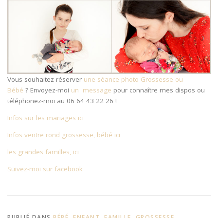
Vous souhaitez réserver
une séance photo Grossesse ou
Bébé
? Envoyez-moi
un message
pour connaître mes dispos ou
téléphonez-moi au 06 64 43 22 26 !
Infos sur les mariages ici
Infos ventre rond grossesse, bébé ici
les grandes familles, ici
Suivez-moi sur facebook
PUBLIÉ DANS
BÉBÉ
,
ENFANT
,
FAMILLE
,
GROSSESSE