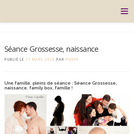
Aller
au
Menu
contenu
ACCUEIL
PRESTATIONS
CARTES CADEAUX
Séance Grossesse, naissance
RÉSERVATION
GALERIE
BLOG
CONTACT
PUBLIÉ LE
27 MARS 2020
PAR
PIERRE
REPORTAGES
MON HISTOIRE
Une famille, pleins de séance : Séance Grossesse,
naissance, family box, famille !