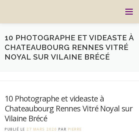
Aller
au
Menu
contenu
ACCUEIL
PRESTATIONS
CARTES CADEAUX
10 PHOTOGRAPHE ET VIDEASTE À
CHATEAUBOURG RENNES VITRÉ
NOYAL SUR VILAINE BRÉCÉ
RÉSERVATION
GALERIE
BLOG
CONTACT
REPORTAGES
MON HISTOIRE
10 Photographe et videaste à
Chateaubourg Rennes Vitré Noyal sur
Vilaine Brécé
PUBLIÉ LE
27 MARS 2020
PAR
PIERRE