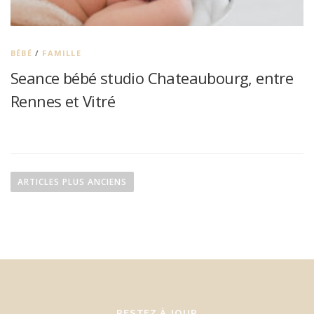
BÉBÉ
/
FAMILLE
Seance bébé studio Chateaubourg, entre
Rennes et Vitré
N
a
ARTICLES PLUS ANCIENS
v
i
g
a
t
i
o
RESTEZ À JOUR