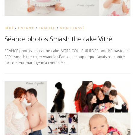
BÉBÉ
/
ENFANT
/
FAMILLE
/
NON CLASSÉ
Séance photos Smash the cake Vitré
SÉANCE photos smash the cake VITRE COULEUR ROSE poudré pastel et
PEP’s smash the cake: Avant la sÉance Le couple que j’avais rencontré
lors de leur mariage m’a contacté : …