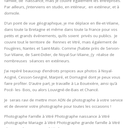
famille, de naissance, mais je couvre également les entreprises.
Par ailleurs, j’interviens en studio, en intérieur, en extérieur, et à
domicile.
D’un point de vue géographique, je me déplace en Ille-et-Vilaine,
dans toute la Bretagne et même dans toute la France pour vos
petits et grands événements, qu’ils soient privés ou publics. Je
couvre tout le territoire de Rennes et Vitré, mais également de
Fougères, Nantes et Saint-Malo. Comme j’habite près de Servon-
Sur-Vilaine, de Saint-Didier, de Noyal-Sur-Vilaine, j’y réalise de
nombreuses séances en extérieurs.
J’ai repéré beaucoup d’endroits propices aux photos à Noyal-
Acigné, Cesson-Sevigné, Marpiré, et Domagné dont je peux vous
faire profiter. D’autre part, je travaille à La Bouëxière, ainsi qu’à
Pocé- les- Bois, ou alors Louvigné-de-Bais et Chancé.
Je serais ravi de mettre mon ADN de photographe à votre service
et de devenir votre photographe pour toutes les occasions !
Photographe Famille à Vitré Photographe naissance à Vitré
photographe Mariage à Vitré Photographe grande famille à Vitré