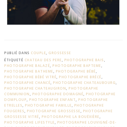
PUBLIÉ DANS
COUPLE
,
GROSSESSE
ÉTIQUETÉ
CHATEAU DES PERE
,
PHOTOGRAPHE BAIS
,
PHOTOGRAPHE BALAZÉ
,
PHOTOGRAPHE BAPTEME
,
PHOTOGRAPHE BATHEME
,
PHOTOGRAPHE BÉBÉ
,
PHOTOGRAPHE BÉBÉ VITRÉ
,
PHOTOGRAPHE BRÉCÉ
,
PHOTOGRAPHE CHANCÉ
,
PHOTOGRAPHE CHATEAUBOURG
,
PHOTOGRAPHE CHATEAUGIRON
,
PHOTOGRAPHE
COMMUNION
,
PHOTOGRAPHE DOMAGNÉ
,
PHOTOGRAPHE
DOMPLOUP
,
PHOTOGRAPHE ENFANT
,
PHOTOGRAPHE
ETRELLES
,
PHOTOGRAPHE FAMILLE
,
PHOTOGRAPHE
FOUGERES
,
PHOTOGRAPHE GROSSESSE
,
PHOTOGRAPHE
GROSSESSE VITRÉ
,
PHOTOGRAPHE LA BOUËXIÈRE
,
PHOTOGRAPHE LIFESTYLE
,
PHOTOGRAPHE LOUVIGNÉ-DE-