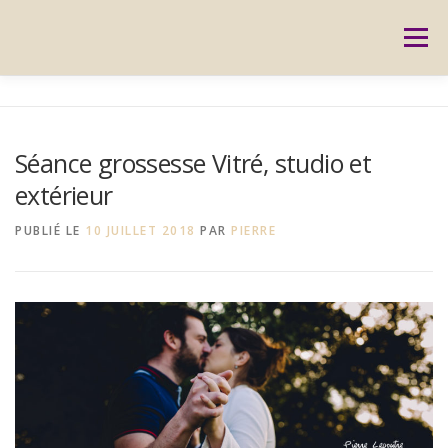
Aller
au
Menu
contenu
ACCUEIL
PRESTATIONS
CARTES CADEAUX
Séance grossesse Vitré, studio et
extérieur
RÉSERVATION
GALERIE
BLOG
CONTACT
PUBLIÉ LE
10 JUILLET 2018
PAR
PIERRE
REPORTAGES
MON HISTOIRE