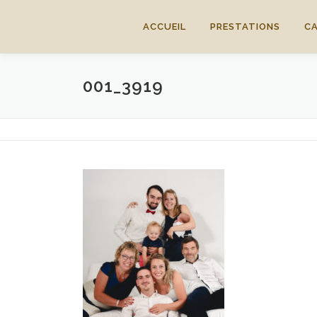
Aller
au
ACCUEIL
PRESTATIONS
C
contenu
001_3919