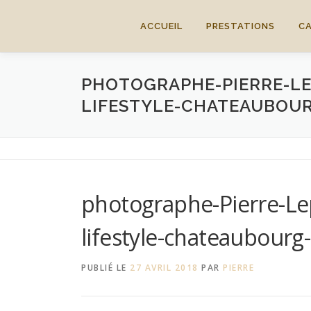
Aller
au
ACCUEIL
PRESTATIONS
C
contenu
PHOTOGRAPHE-PIERRE-L
LIFESTYLE-CHATEAUBOUR
photographe-Pierre-Le
lifestyle-chateaubourg
PUBLIÉ LE
27 AVRIL 2018
PAR
PIERRE