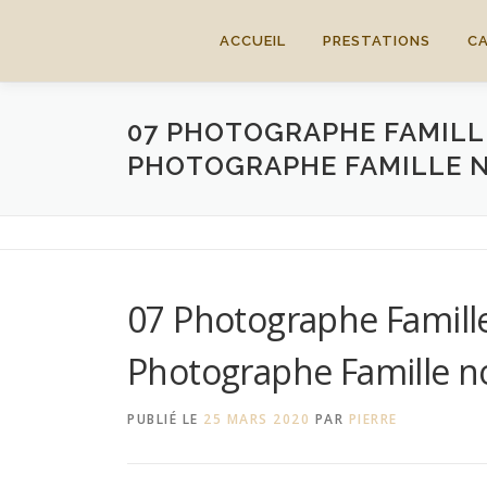
Aller
au
ACCUEIL
PRESTATIONS
C
contenu
07 PHOTOGRAPHE FAMILL
PHOTOGRAPHE FAMILLE 
07 Photographe Famill
Photographe Famille 
PUBLIÉ LE
25 MARS 2020
PAR
PIERRE