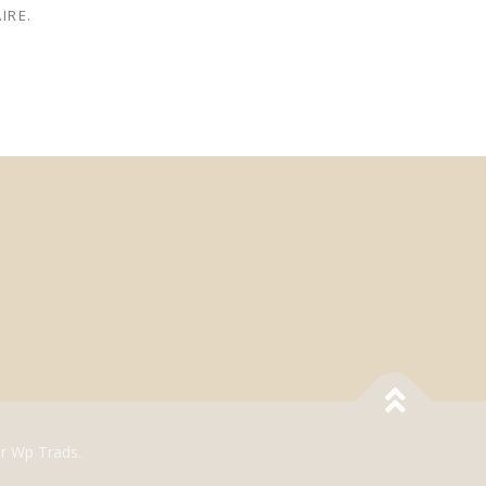
IRE.
r Wp Trads.