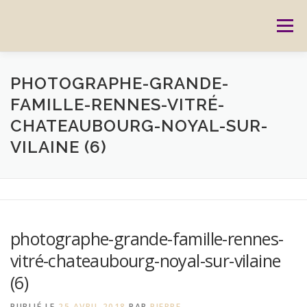
Aller
au
Menu
contenu
ACCUEIL
PRESTATIONS
CARTES CADEAUX
PHOTOGRAPHE-GRANDE-
FAMILLE-RENNES-VITRÉ-
CHATEAUBOURG-NOYAL-SUR-
RÉSERVATION
GALERIE
BLOG
CONTACT
VILAINE (6)
REPORTAGES
MON HISTOIRE
photographe-grande-famille-rennes-
vitré-chateaubourg-noyal-sur-vilaine
(6)
PUBLIÉ LE
25 AVRIL 2018
PAR
PIERRE