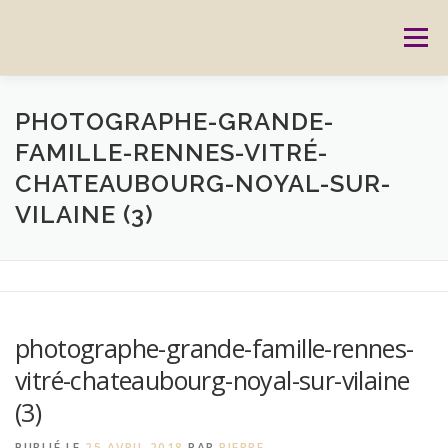
Aller
au
Menu
contenu
ACCUEIL
PRESTATIONS
CARTES CADEAUX
PHOTOGRAPHE-GRANDE-
FAMILLE-RENNES-VITRÉ-
CHATEAUBOURG-NOYAL-SUR-
RÉSERVATION
GALERIE
BLOG
CONTACT
VILAINE (3)
REPORTAGES
MON HISTOIRE
photographe-grande-famille-rennes-
vitré-chateaubourg-noyal-sur-vilaine
(3)
PUBLIÉ LE
25 AVRIL 2018
PAR
PIERRE