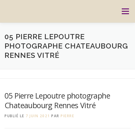
Aller
au
Menu
contenu
ACCUEIL
PRESTATIONS
CARTES CADEAUX
05 PIERRE LEPOUTRE
PHOTOGRAPHE CHATEAUBOURG
RENNES VITRÉ
RÉSERVATION
GALERIE
BLOG
CONTACT
REPORTAGES
MON HISTOIRE
05 Pierre Lepoutre photographe
Chateaubourg Rennes Vitré
PUBLIÉ LE
7 JUIN 2021
PAR
PIERRE