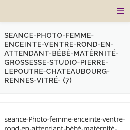
Aller
au
Menu
contenu
ACCUEIL
PRESTATIONS
CARTES CADEAUX
SEANCE-PHOTO-FEMME-
ENCEINTE-VENTRE-ROND-EN-
ATTENDANT-BÉBÉ-MATÉRNITÉ-
RÉSERVATION
GALERIE
BLOG
CONTACT
GROSSESSE-STUDIO-PIERRE-
LEPOUTRE-CHATEAUBOURG-
REPORTAGES
MON HISTOIRE
RENNES-VITRÉ- (7)
seance-Photo-femme-enceinte-ventre-
rond-en-attendant-bébé-matérnité-