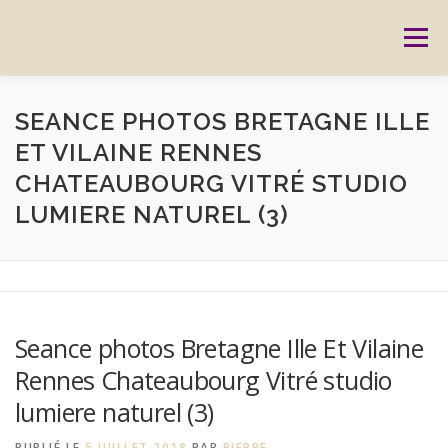
Aller
au
Menu
contenu
ACCUEIL
PRESTATIONS
CARTES CADEAUX
SEANCE PHOTOS BRETAGNE ILLE
ET VILAINE RENNES
CHATEAUBOURG VITRÉ STUDIO
RÉSERVATION
GALERIE
BLOG
CONTACT
LUMIERE NATUREL (3)
REPORTAGES
MON HISTOIRE
Seance photos Bretagne Ille Et Vilaine
Rennes Chateaubourg Vitré studio
lumiere naturel (3)
PUBLIÉ LE
5 JUILLET 2018
PAR
PIERRE