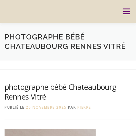
Aller
au
Menu
contenu
ACCUEIL
PRESTATIONS
CARTES CADEAUX
PHOTOGRAPHE BÉBÉ
CHATEAUBOURG RENNES VITRÉ
RÉSERVATION
GALERIE
BLOG
CONTACT
REPORTAGES
MON HISTOIRE
photographe bébé Chateaubourg
Rennes Vitré
PUBLIÉ LE
25 NOVEMBRE 2025
PAR
PIERRE