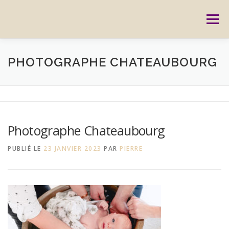
Aller
au
Menu
contenu
ACCUEIL
PRESTATIONS
CARTES CADEAUX
PHOTOGRAPHE CHATEAUBOURG
RÉSERVATION
GALERIE
BLOG
CONTACT
Photographe Chateaubourg
REPORTAGES
MON HISTOIRE
PUBLIÉ LE
23 JANVIER 2023
PAR
PIERRE