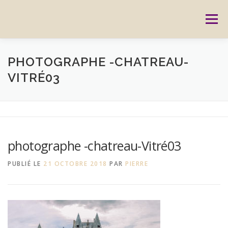
Aller
au
Menu
contenu
ACCUEIL
PRESTATIONS
CARTES CADEAUX
PHOTOGRAPHE -CHATREAU-
VITRÉ03
RÉSERVATION
GALERIE
BLOG
CONTACT
REPORTAGES
MON HISTOIRE
photographe -chatreau-Vitré03
PUBLIÉ LE
21 OCTOBRE 2018
PAR
PIERRE