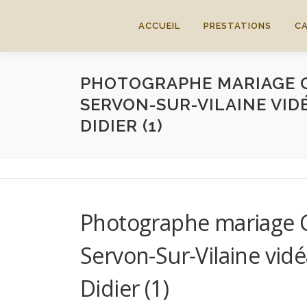
Aller
au
ACCUEIL
PRESTATIONS
C
contenu
PHOTOGRAPHE MARIAGE C
SERVON-SUR-VILAINE VID
DIDIER (1)
Photographe mariage C
Servon-Sur-Vilaine vid
Didier (1)