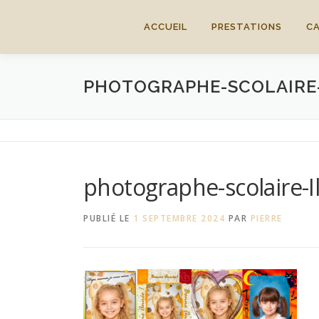
Aller
au
ACCUEIL
PRESTATIONS
C
contenu
PHOTOGRAPHE-SCOLAIRE-
photographe-scolaire-I
PUBLIÉ LE
1 SEPTEMBRE 2024
PAR
PIERRE