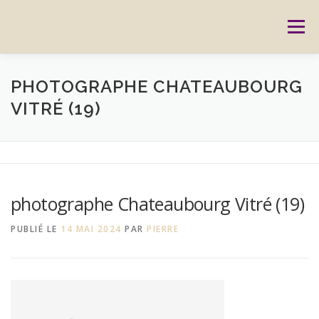
Aller
au
Menu
contenu
ACCUEIL
PRESTATIONS
CARTES CADEAUX
PHOTOGRAPHE CHATEAUBOURG
VITRÉ (19)
RÉSERVATION
GALERIE
BLOG
CONTACT
REPORTAGES
MON HISTOIRE
photographe Chateaubourg Vitré (19)
PUBLIÉ LE
14 MAI 2024
PAR
PIERRE