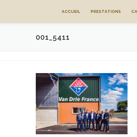
Aller
au
ACCUEIL
PRESTATIONS
C
contenu
001_5411