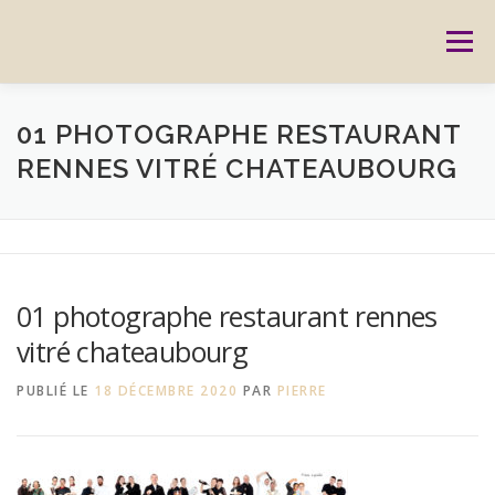
Aller
au
Menu
contenu
ACCUEIL
PRESTATIONS
CARTES CADEAUX
01 PHOTOGRAPHE RESTAURANT
RENNES VITRÉ CHATEAUBOURG
RÉSERVATION
GALERIE
BLOG
CONTACT
REPORTAGES
MON HISTOIRE
01 photographe restaurant rennes
vitré chateaubourg
PUBLIÉ LE
18 DÉCEMBRE 2020
PAR
PIERRE