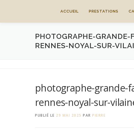
Aller
au
ACCUEIL
PRESTATIONS
C
contenu
PHOTOGRAPHE-GRANDE-FA
RENNES-NOYAL-SUR-VILA
photographe-grande-fam
rennes-noyal-sur-vilai
PUBLIÉ LE
29 MAI 2025
PAR
PIERRE