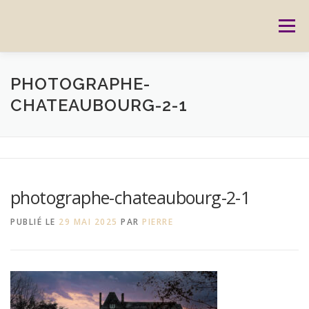
Aller
au
Menu
contenu
ACCUEIL
PRESTATIONS
CARTES CADEAUX
PHOTOGRAPHE-
CHATEAUBOURG-2-1
RÉSERVATION
GALERIE
BLOG
CONTACT
REPORTAGES
MON HISTOIRE
photographe-chateaubourg-2-1
PUBLIÉ LE
29 MAI 2025
PAR
PIERRE