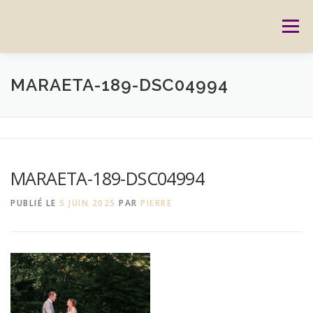
Aller
au
Menu
contenu
ACCUEIL
PRESTATIONS
CARTES CADEAUX
MARAETA-189-DSC04994
RÉSERVATION
GALERIE
BLOG
CONTACT
MARAETA-189-DSC04994
REPORTAGES
MON HISTOIRE
PUBLIÉ LE
5 JUIN 2025
PAR
PIERRE