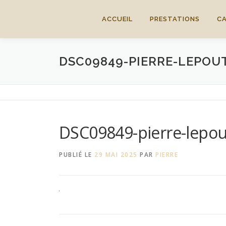
Aller
au
ACCUEIL
PRESTATIONS
C
contenu
DSC09849-PIERRE-LEPOU
DSC09849-pierre-lepou
PUBLIÉ LE
29 MAI 2025
PAR
PIERRE