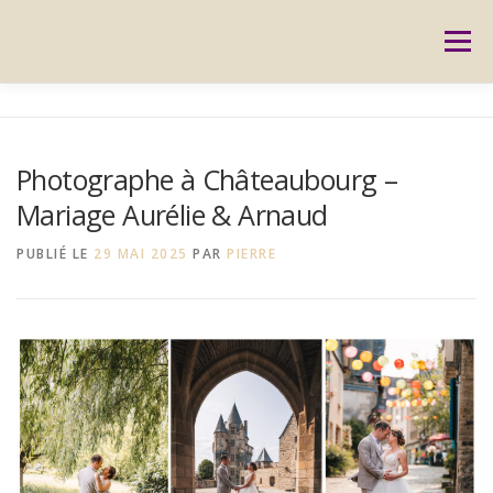
Aller
au
Menu
contenu
ACCUEIL
PRESTATIONS
CARTES CADEAUX
Photographe à Châteaubourg –
Mariage Aurélie & Arnaud
RÉSERVATION
GALERIE
BLOG
CONTACT
PUBLIÉ LE
29 MAI 2025
PAR
PIERRE
REPORTAGES
MON HISTOIRE