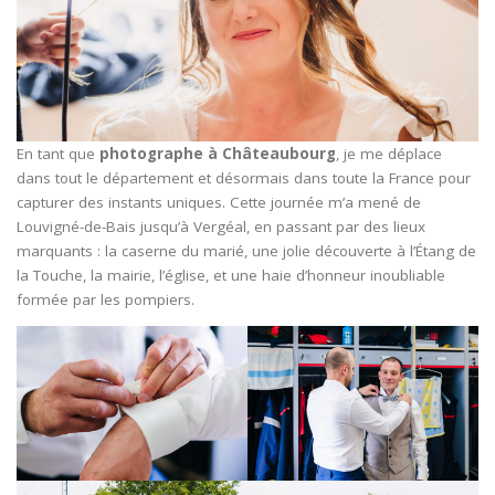
En tant que
photographe à Châteaubourg
, je me déplace
dans tout le département et désormais dans toute la France pour
capturer des instants uniques. Cette journée m’a mené de
Louvigné-de-Bais jusqu’à Vergéal, en passant par des lieux
marquants : la caserne du marié, une jolie découverte à l’Étang de
la Touche, la mairie, l’église, et une haie d’honneur inoubliable
formée par les pompiers.