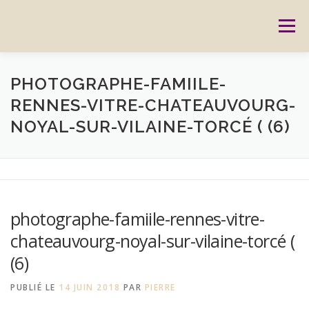
Aller
au
Menu
contenu
ACCUEIL
PRESTATIONS
CARTES CADEAUX
PHOTOGRAPHE-FAMIILE-
RENNES-VITRE-CHATEAUVOURG-
NOYAL-SUR-VILAINE-TORCÉ ( (6)
RÉSERVATION
GALERIE
BLOG
CONTACT
REPORTAGES
MON HISTOIRE
photographe-famiile-rennes-vitre-
chateauvourg-noyal-sur-vilaine-torcé (
(6)
PUBLIÉ LE
14 JUIN 2018
PAR
PIERRE