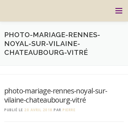
Aller
au
Menu
contenu
ACCUEIL
PRESTATIONS
CARTES CADEAUX
PHOTO-MARIAGE-RENNES-
NOYAL-SUR-VILAINE-
CHATEAUBOURG-VITRÉ
RÉSERVATION
GALERIE
BLOG
CONTACT
REPORTAGES
MON HISTOIRE
photo-mariage-rennes-noyal-sur-
vilaine-chateaubourg-vitré
PUBLIÉ LE
20 AVRIL 2018
PAR
PIERRE