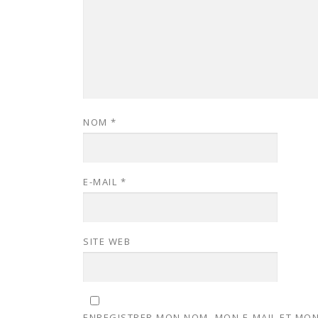
NOM
*
E-MAIL
*
SITE WEB
ENREGISTRER MON NOM, MON E-MAIL ET MON