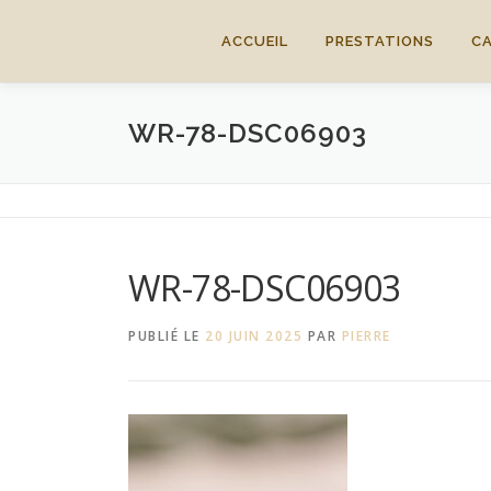
Aller
au
ACCUEIL
PRESTATIONS
C
contenu
WR-78-DSC06903
WR-78-DSC06903
PUBLIÉ LE
20 JUIN 2025
PAR
PIERRE