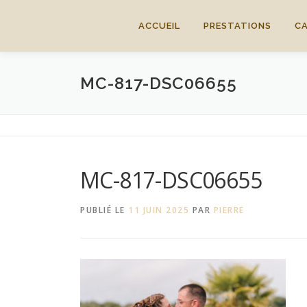
Aller
au
ACCUEIL
PRESTATIONS
C
contenu
MC-817-DSC06655
MC-817-DSC06655
PUBLIÉ LE
11 JUIN 2025
PAR
PIERRE