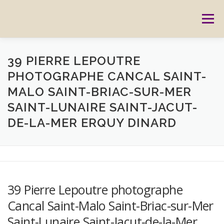
Aller
au
Menu
contenu
ACCUEIL
PRESTATIONS
CARTES CADEAUX
39 PIERRE LEPOUTRE
PHOTOGRAPHE CANCAL SAINT-
MALO SAINT-BRIAC-SUR-MER
RÉSERVATION
GALERIE
BLOG
CONTACT
SAINT-LUNAIRE SAINT-JACUT-
DE-LA-MER ERQUY DINARD
REPORTAGES
MON HISTOIRE
39 Pierre Lepoutre photographe
Cancal Saint-Malo Saint-Briac-sur-Mer
Saint-Lunaire Saint-Jacut-de-la-Mer