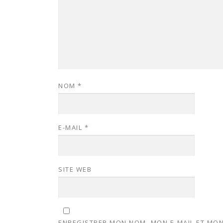
NOM
*
E-MAIL
*
SITE WEB
ENREGISTRER MON NOM, MON E-MAIL ET MON