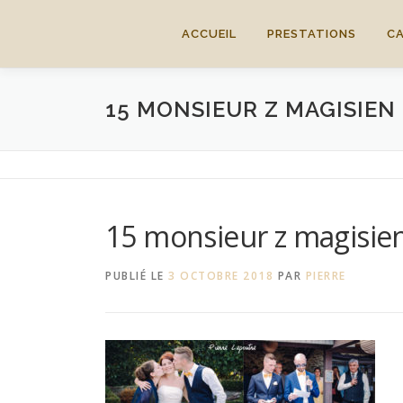
Aller
au
ACCUEIL
PRESTATIONS
C
contenu
15 MONSIEUR Z MAGISIE
15 monsieur z magisie
PUBLIÉ LE
3 OCTOBRE 2018
PAR
PIERRE