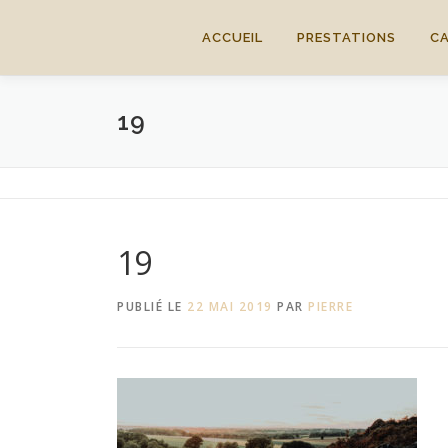
Aller
au
ACCUEIL
PRESTATIONS
C
contenu
19
19
PUBLIÉ LE
22 MAI 2019
PAR
PIERRE