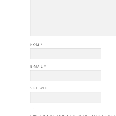
NOM
*
E-MAIL
*
SITE WEB
ENREGISTRER MON NOM, MON E-MAIL ET MON