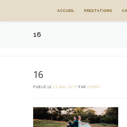
Aller
au
ACCUEIL
PRESTATIONS
C
contenu
16
16
PUBLIÉ LE
22 MAI 2019
PAR
PIERRE