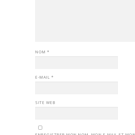
NOM
*
E-MAIL
*
SITE WEB
ENREGISTRER MON NOM, MON E-MAIL ET MON