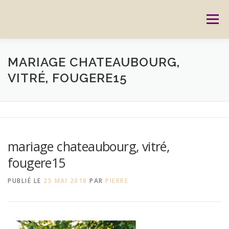
Aller
au
Menu
contenu
ACCUEIL
PRESTATIONS
CARTES CADEAUX
MARIAGE CHATEAUBOURG,
VITRÉ, FOUGERE15
RÉSERVATION
GALERIE
BLOG
CONTACT
REPORTAGES
MON HISTOIRE
mariage chateaubourg, vitré,
fougere15
PUBLIÉ LE
25 MAI 2018
PAR
PIERRE