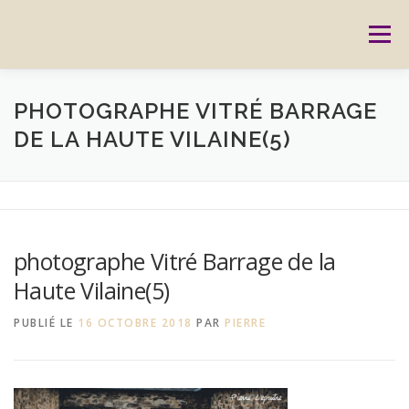
Aller
au
Menu
contenu
ACCUEIL
PRESTATIONS
CARTES CADEAUX
PHOTOGRAPHE VITRÉ BARRAGE
DE LA HAUTE VILAINE(5)
RÉSERVATION
GALERIE
BLOG
CONTACT
REPORTAGES
MON HISTOIRE
photographe Vitré Barrage de la
Haute Vilaine(5)
PUBLIÉ LE
16 OCTOBRE 2018
PAR
PIERRE