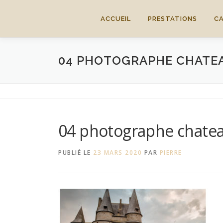
Aller
au
ACCUEIL
PRESTATIONS
C
contenu
04 PHOTOGRAPHE CHATEAU
04 photographe chateau 
PUBLIÉ LE
23 MARS 2020
PAR
PIERRE