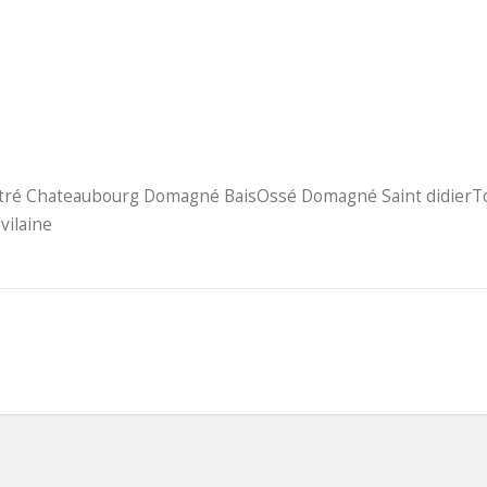
tré Chateaubourg Domagné BaisOssé Domagné Saint didierTorc
vilaine