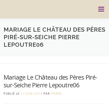
Aller
au
Menu
contenu
ACCUEIL
PRESTATIONS
CARTES CADEAUX
MARIAGE LE CHÂTEAU DES PÈRES
PIRÉ-SUR-SEICHE PIERRE
LEPOUTRE06
RÉSERVATION
GALERIE
BLOG
CONTACT
REPORTAGES
MON HISTOIRE
Mariage Le Château des Pères Piré-
sur-Seiche Pierre Lepoutre06
PUBLIÉ LE
27 JUIN 2018
PAR
PIERRE