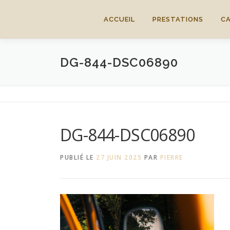
Aller
au
ACCUEIL
PRESTATIONS
C
contenu
DG-844-DSC06890
DG-844-DSC06890
PUBLIÉ LE
27 JUIN 2025
PAR
PIERRE