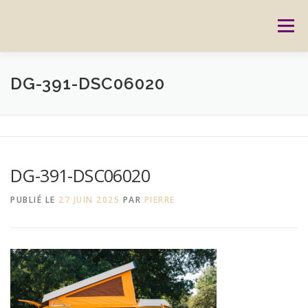
Aller
au
Menu
contenu
ACCUEIL
PRESTATIONS
CARTES CADEAUX
DG-391-DSC06020
RÉSERVATION
GALERIE
BLOG
CONTACT
DG-391-DSC06020
REPORTAGES
MON HISTOIRE
PUBLIÉ LE
27 JUIN 2025
PAR
PIERRE