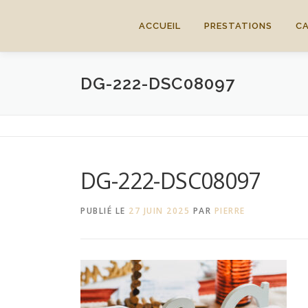
Aller
au
ACCUEIL
PRESTATIONS
C
contenu
DG-222-DSC08097
DG-222-DSC08097
PUBLIÉ LE
27 JUIN 2025
PAR
PIERRE