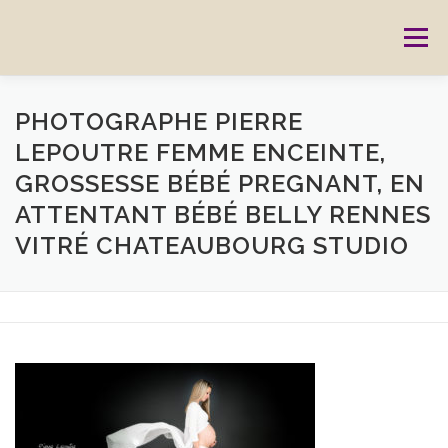
Aller
au
Menu
contenu
ACCUEIL
PRESTATIONS
CARTES CADEAUX
PHOTOGRAPHE PIERRE
LEPOUTRE FEMME ENCEINTE,
GROSSESSE BÉBÉ PREGNANT, EN
RÉSERVATION
GALERIE
BLOG
CONTACT
ATTENTANT BÉBÉ BELLY RENNES
VITRÉ CHATEAUBOURG STUDIO
REPORTAGES
MON HISTOIRE