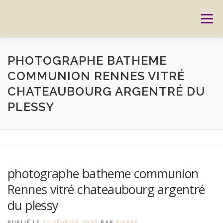
Aller
au
Menu
contenu
ACCUEIL
PRESTATIONS
CARTES CADEAUX
PHOTOGRAPHE BATHEME
COMMUNION RENNES VITRÉ
CHATEAUBOURG ARGENTRÉ DU
RÉSERVATION
GALERIE
BLOG
CONTACT
PLESSY
REPORTAGES
MON HISTOIRE
photographe batheme communion
Rennes vitré chateaubourg argentré
du plessy
PUBLIÉ LE
21 FÉVRIER 2020
PAR
PIERRE