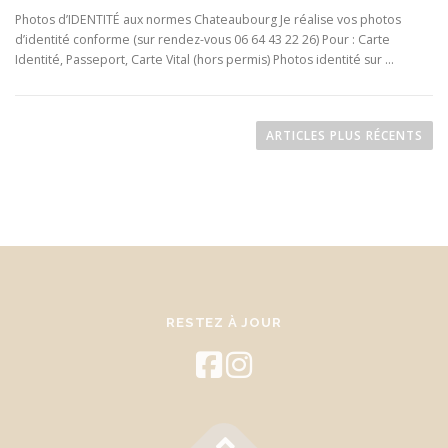
Photos d’IDENTITÉ aux normes Chateaubourg Je réalise vos photos
d’identité conforme (sur rendez-vous 06 64 43 22 26) Pour : Carte
Identité, Passeport, Carte Vital (hors permis) Photos identité sur …
N
a
ARTICLES PLUS RÉCENTS
v
i
g
a
t
i
o
RESTEZ À JOUR
n
d
e
s
a